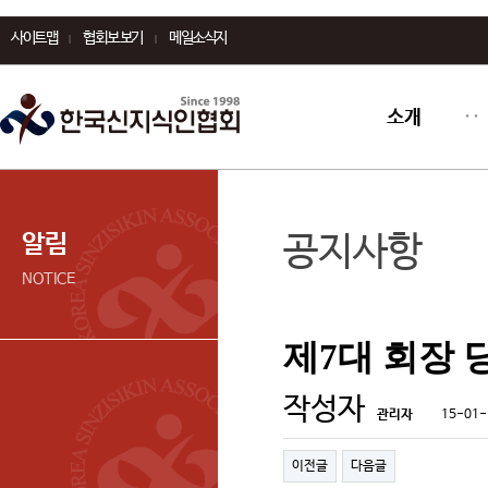
사이트맵
협회보 보기
메일소식지
소개
알림
공지사항
NOTICE
제7대 회장 
작성자
관리자
15-01-
이전글
다음글