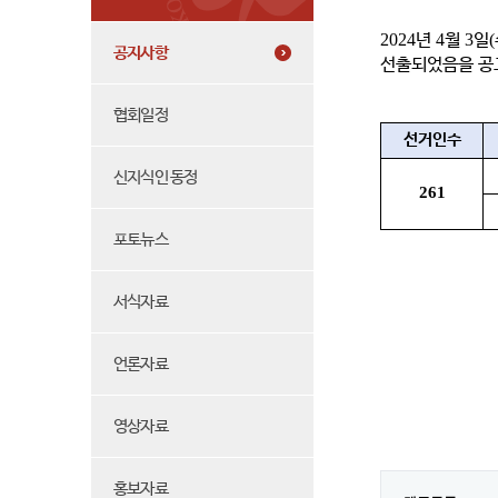
2024
년
4
월
3
일
(
공지사항
선출되었음을 공
협회일정
선거인수
신지식인 동정
261
포토뉴스
서식자료
언론자료
영상자료
홍보자료