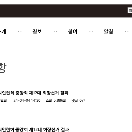
회
소개
정보
참여
알림
항
식인협회 중앙회 제12대 회장선거 결과
인협회
24-04-04 14:30
조회
5,886회
댓글
0건
인협회 중앙회 제
12
대 회장선거 결과