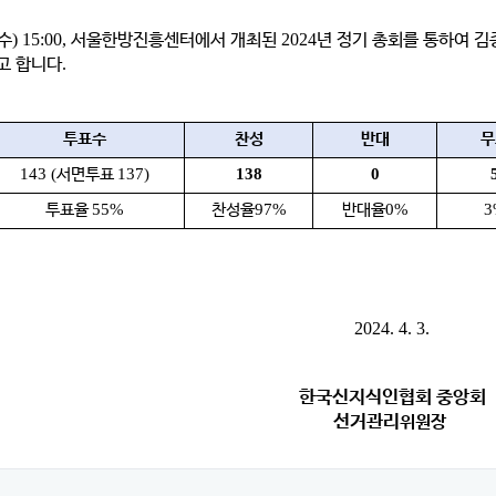
수
) 15:00,
서울한방진흥센터에서 개최된
2024
년 정기 총회를 통하여 
고 합니다
.
투표수
찬성
반대
무
143 (
137)
138
0
서면투표
55%
97%
0%
3
투표율
찬성율
반대율
2024. 4. 3.
한국신지식인협회 중앙회
선거관리
위원장