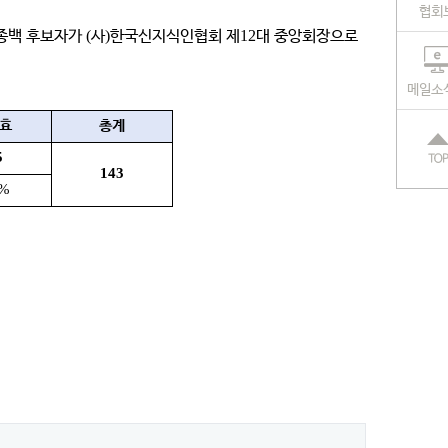
협회
김종백 후보자가
(
사
)
한국신지식인협회 제
12
대 중앙회장으로
메일소
효
총계
5
143
%