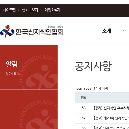
사이트맵
협회보 보기
메일소식지
소개
알림
공지사항
NOTICE
Total 253건
14 페이지
번호
58
[공지] 신지식인 우수사
57
[공고] 제23회 신지식인
56
[공고]신지식인 선정자 명