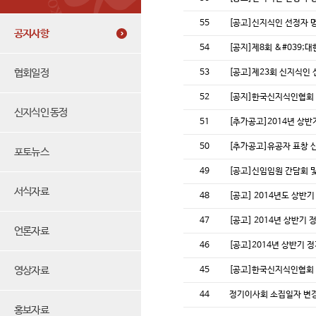
55
[공고]신지식인 선정자 명
공지사항
54
[공지]제8회 &#039;
협회일정
53
[공고]제23회 신지식인
52
[공지]한국신지식인협회 
신지식인 동정
51
[추가공고]2014년 상반
50
[추가공고]유공자 표창 
포토뉴스
49
[공고]신임임원 간담회 
서식자료
48
[공고] 2014년도 상반
47
[공고] 2014년 상반기
언론자료
46
[공고]2014년 상반기 
영상자료
45
[공고]한국신지식인협회 
44
정기이사회 소집일자 변
홍보자료