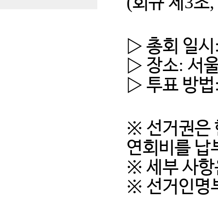
(
3
회규 제
조
▷
총회 일시
:
▷
장소
서
▷
투표 방법
※
선거권은 
연회비를 납
※
세부 사항
※
선거인명