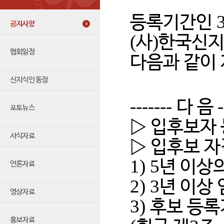
등록기간인
공지사항
(
)
사
한국신지
협회일정
다음과 같이
신지식인 동정
-------
-
다 음
포토뉴스
▷
입후보자
서식자료
▷
입후보 자
1) 5
년 이상
언론자료
2) 3
년 이상
영상자료
3)
후보 등
홍보자료